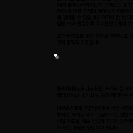
에서 일어나서 카지노가 손해보는 상황을
레이 중 나름 선택의 폭이 넓기 때문에
을 걸어볼 수 있습니다. 여기서 한 번
임을 오래 즐길수록 유리한환수률이 수
소액 베팅으로 일정 상한을 정해놓고 
것이 블랙잭 게임입니다.
블랙잭(Black Jack)은 포커와 진 러미(
테엉(Vingt-Et-Un) 등의 게임에
1490년대에 이탈리아에서 처음 시작된
숫자는 표시된 대로 그림카드는 절반으로
처럼 카드를 계속 받다가 7½에 가까우면
가 되는 게임도 있었다고 합니다.