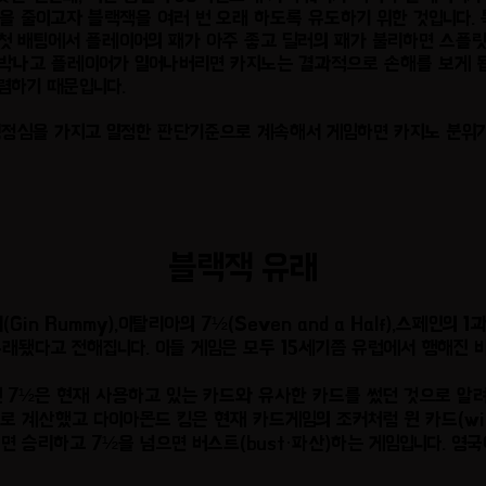
 줄이고자 블랙잭을 여러 번 오래 하도록 유도하기 위한 것입니다. 특
 첫 배팅에서 플레이어의 패가 아주 좋고 딜러의 패가 불리하면 스플릿
 대박나고 플레이어가 일어나버리면 카지노는 결과적으로 손해를 보게 
렴하기 때문입니다.
평정심을 가지고 일정한 판단기준으로 계속해서 게임하면 카지노 분위기
블랙잭 유래
Gin Rummy),이탈리아의 7½(Seven and a Half),스페인의 1과
서 유래됐다고 전해집니다. 이들 게임은 모두 15세기쯤 유럽에서 행해진 
 7½은 현재 사용하고 있는 카드와 유사한 카드를 썼던 것으로 알려
 계산했고 다이아몬드 킹은 현재 카드게임의 조커처럼 윈 카드(win 
 승리하고 7½을 넘으면 버스트(bust·파산)하는 게임입니다. 영국