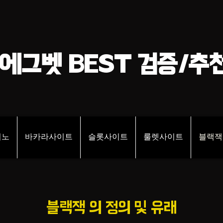
에그벳 BEST 검증/추
지노
바카라사이트
슬롯사이트
룰렛사이트
블랙잭
블랙잭 의 정의 및 유래