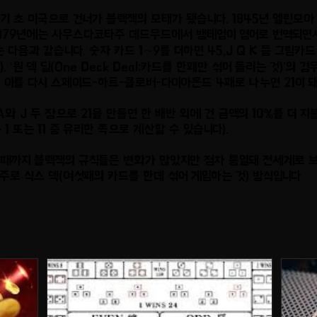
기 초 미국으로 건너가 블랙잭의 모태가 됐습니다. 1845년 엘린모
79년에는 사우스다코타주 데드우드에서 뱅테엉이 영어로 번역되면서 ‘2
다음과 같습니다. 숫자 카드 1∼9를 더하면 45,J Q K 등 그림카드
 ‘원 덱 딜(One Deck Deal;카드를 한패만 섞어 돌리는 것)’의 
되고, 이를 다시 스페이드-하트-클로버-다이아몬드 4패로 나누면 21이 
J 두 장으로 21을 만들면 한 배반 외에 건 금액의 10%를 더 지불하는‘
 또는 11 중 유리한 쪽으로 계산할 수 있습니다).
 때까지 블랙잭의 규칙들은 변화가 많았지만 점차 통일돼 전세계로 
주로 식스 덱(여섯패의 카드를 한데 섞어 게임하는 것) 방식입니다