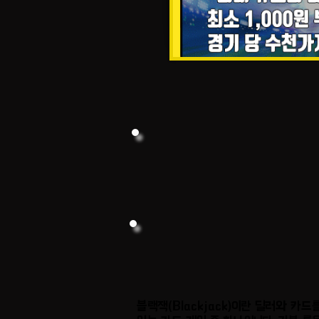
블랙잭(Blackjack)이란 딜러와 카