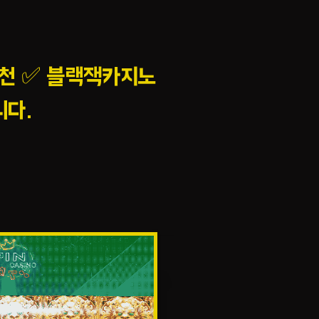
천 ✅ 블랙잭카지노
니다.