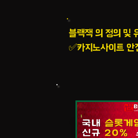
블랙잭 의 정의 및
✅카지노사이트 안전