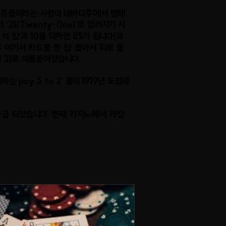
아 듀몽이라는 사람이 네바다주에서 뱅테
1(Twenty-One)’로 알려지기 시
 석 장과 10을 더하면 85가 됩니다(모
경우 여기서 카드를 한 장 뽑아서 뒤로 돌
돼 21로 이름붙여졌습니다.
pay 3 to 2’ 룰이 1919년 도입돼
보급 되었습니다. 현재 카지노에서 가장