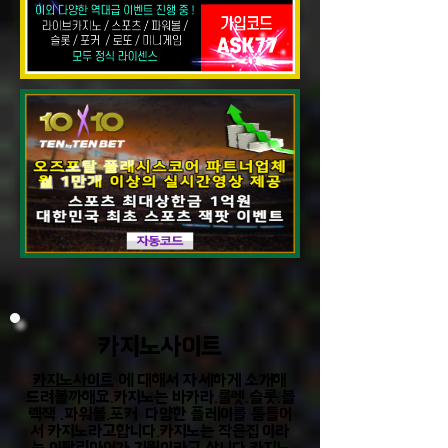
​카지노사이트
카지노사이트
에 대해서 자세하게 소개해
드려볼까해요.카지노는 바카라.룰렛.슬롯.블
랙잭 .파워볼.포커 다양한 플레이를 통틀어
서 카지노라고합니다.
카지노는 작은집 이라