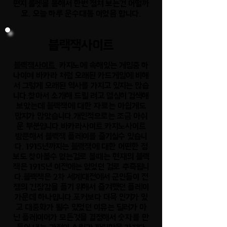
떤지 룰렛을 통해서 한번 점쳐 보는건 어떨까
요. 오늘 하루 운수대통 이었음 합니다.
블랙잭사이트
블랙잭사이트
카지노에 속해있는 게임중 하
나이며 바카라 처럼 오래된 카드게임에 비해
서 그렇게 오래된 역사를 가지고 있지는 않습
니다.
찾아서 소개해 드릴 려고 열심히 검색해
보았는데 블랙잭에 대한 자료는 아쉽게도
많지가 않았습니다.
개인적으로는 조금 아쉬
운 부분입니다.
바카라사이트.카지노사이트
방문해서 블랙잭 플레이를 즐기실수 있습니
다.
1915년까지는
블랙잭
에 대한 어떤한 정
보도 찾아볼수 없는걸로 볼때는 현재의 블랙
잭은 1915년 이전에는 없었던 걸로 추측됩니
다.
블랙잭은 2차 세계대전에서 군인들이 전
쟁의 긴장감을 풀기 위해서 즐겨했던 플레이
가운데 하나입니다.
포커보다 더욱 인기가 있
고 대중화가 될수 있었던 이유는 딜러가 아
닌 플레이어가 모든것을 결정해서 숫자를 만