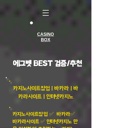
CASINO
BOX
에그벳 BEST 검증/추천
카지노사이트창업 | 바카라 | 바
카라사이트 | 인터넷카지노
카지노사이트창업 ✅ 바카라✅
바카라사이트 ✅ 인터넷카지노 만