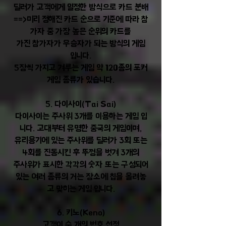
딜러가 고객에게 일정한 방식으로 카드 분배
==>미리 정해진 카드 순으로 기준에 따라 참
가자 중 가장 높은 순위의 카드를
가진 참가자가 우승자가 되는 방식의 게임
입니다.
5장씩 가지고 겨루는 게임 약 120종의 포커
게임 종류가 있습니다.
5. 다이사이(Tai Sai)
다이사이는 주사위 3개를 이용하는 게임 입
니다. 고대부터 유명한 중국의 게임이며,
유리용기에 있는 주사위를 딜러가 3회 또는
4회를 진동시킨 후 뚜껑을 벗겨 3개의
주사위가 표시한 각각의 숫자 또는 구성되어
있는 여러 종류의 거는 장소에 칩을 올려놓
고 맞히는 게임 입니다.
6. 키노(Keno)
고객이 수 개의 번호 선정