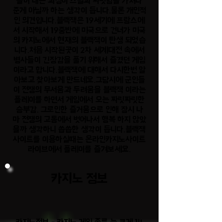
들어 내는 과정이 스릴과 짜릿함을 가져다
준게 아닐까 하는 생각이 듭니다.
물론 개인적
인 의견입니다.
블랙잭은 19세기에 프랑스에
서 시작해서 19중반에 미국으로 건너가 미국
의 카지노에서 현재의 블랙잭이 탄생 되었습
니다.
처음 시작된곳이 2차 세계대전 속에서
병사들이 긴장감을 풀기 위해서 즐겼던 게임
이라고 합니다.
블랙잭에 대해서 다시한번 알
아보고 찾아보게 만드네요.
그당시에 군인들
이 전쟁의 무서움과 두려움을 블랙잭 이라는
플레이를 하면서 게임에서 오는 짜릿짜릿한
승부감. 그로인한 즐거움으로 인해 잠시 나
마 전쟁의 고통에서 벗어나서 행복 하지 않았
을까 생각하니 씁씁한 생각이 듭니다.
블랙잭
사이트를 이용하실때는 온라인카지노사이트
라이브에서 플레이를 즐겨보세요.
카지노 정보