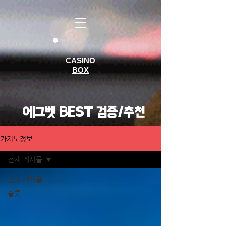
CASINO
BOX
에그벳 BEST 검증/추천
카지노정보
전체 게시물
전체 게시물
슬롯