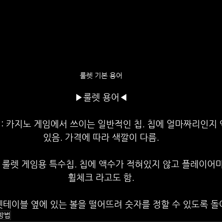
룰렛 기본 용어
▶룰렛 용어◀
hip): 카지노 게임에서 쓰이는 일반적인 칩. 칩에 얼마짜리인지
있음. 가격에 따라 색깔이 다름.
ip): 룰렛 게임용 특수칩. 칩에 액수가 적혀있지 않고 플레이어
휠체크 라고도 함.
: 룰렛테이블 옆에 있는 볼을 떨어뜨려 숫자를 정할 수 있도록 
방법